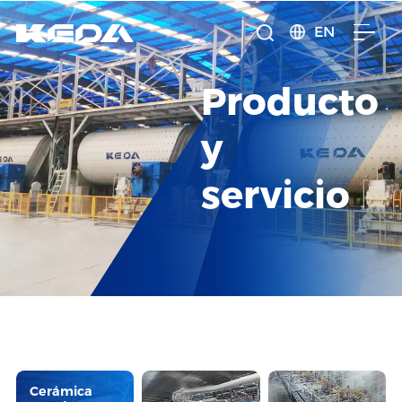
EN
Producto
y
servicio
Cerámica